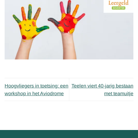
Hoogvliegers in toetsing: een
Teelen viert 40-jarig bestaan
workshop in het Aviodrome
met teamuitje