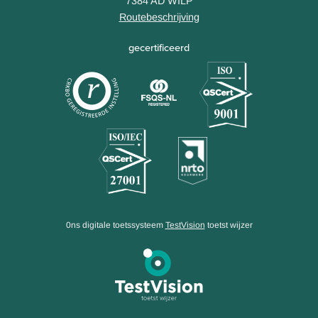
7384 AD WILP
Routebeschrijving
gecertificeerd
0ns digitale toetssysteem
TestVision
toetst wijzer