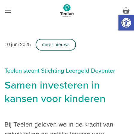
Skip
to
Toolb
content
10 juni 2025
meer nieuws
Teelen steunt Stichting Leergeld Deventer
Samen investeren in
kansen voor kinderen
Bij Teelen geloven we in de kracht van