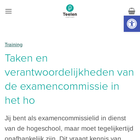
Skip
to
Toolb
content
Training
Taken en
verantwoordelijkheden van
de examencommissie in
het ho
Jij bent als examencommissielid in dienst
van de hogeschool, maar moet tegelijkertijd
onafhankelijk zijn. Dit vraagt kennis van