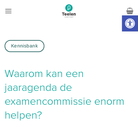
Skip
to
Toolb
content
Kennisbank
Waarom kan een
jaaragenda de
examencommissie enorm
helpen?