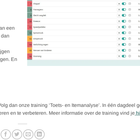
d
van een
t dan
ijgen
agen. En
Volg dan onze training ‘Toets- en Itemanalyse’. In één dagdeel 
ren en te verbeteren. Meer informatie over de training vind je
hi