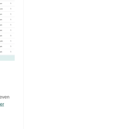
geven
er