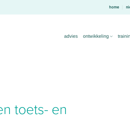
home
ni
advies
ontwikkeling
traini
en toets- en