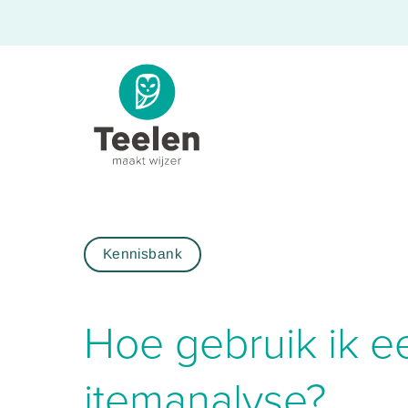
Skip
to
content
Kennisbank
Hoe gebruik ik e
itemanalyse?