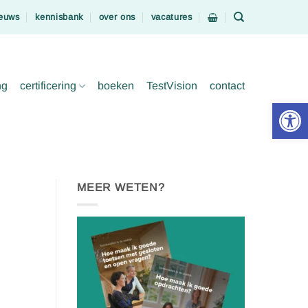
euws
kennisbank
over ons
vacatures
ng
certificering
boeken
TestVision
contact
Toolb
MEER WETEN?