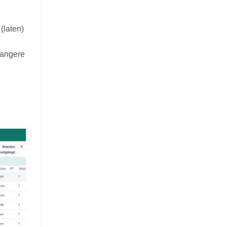
(laten)
langere