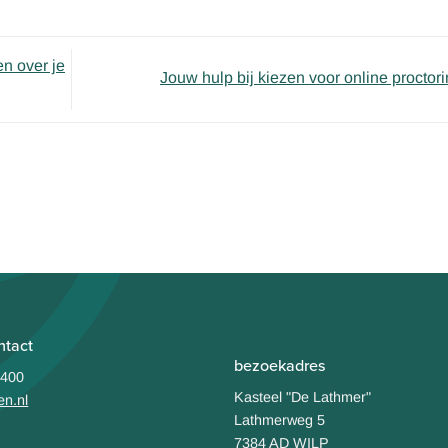
en over je
Jouw hulp bij kiezen voor online proctor
ntact
bezoekadres
 400
Kasteel "De Lathmer"
en.nl
Lathmerweg 5
7384 AD WILP