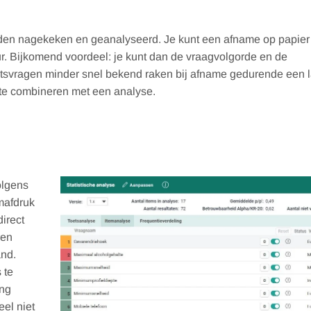
den nagekeken en geanalyseerd. Je kunt een afname op papier 
r. Bijkomend voordeel: je kunt dan de vraagvolgorde en de
toetsvragen minder snel bekend raken bij afname gedurende een 
g te combineren met een analyse.
olgens
rmafdruk
direct
ren
and.
 te
ing
eel niet