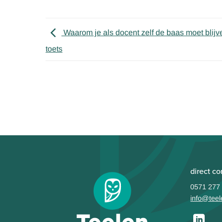
Waarom je als docent zelf de baas moet blijv
toets
direct co
0571 277
info@teel